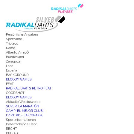
Persönliche Angaben
Spitzname
Triplaco
Name
Alberto ArracÓ
Bundesland
Zaragoza
Land
España
BACKGROUND
BLOODY GAMES
FEAT
RADIKAL DARTS RETRO FEAT
GOODSHOT
BLOODY GAMES
Aktuelle Wettbewerbe
SUPER: LA MARATÓN
CAMP: EL MEJOR CLUB I
LVIRT: RD - LA COPA G3
Sportinformationen
Beherrschende Hand
RECHT
PPD AB